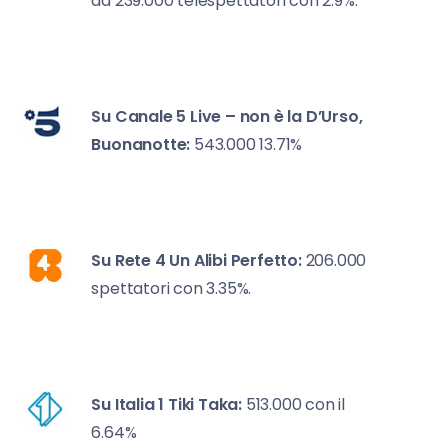
da 239.000 telespettatori con 2.9%.
Su Canale 5
Live – non è la D’Urso,
Buonanotte:
543.000 13.71%
Su Rete 4
Un Alibi Perfetto:
206.000
spettatori con 3.35%.
Su Italia 1
Tiki Taka:
513.000 con il
6.64%