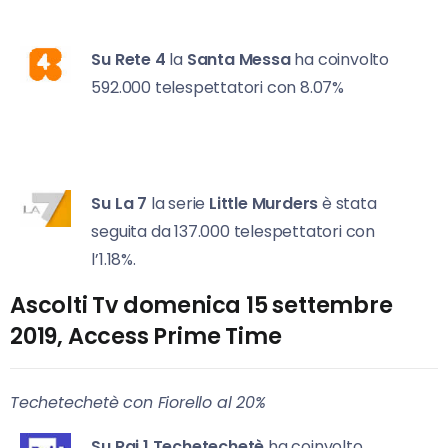
Su Rete 4
la
Santa Messa
ha coinvolto
592.000 telespettatori con 8.07%
Su La 7
la serie
Little Murders
è stata
seguita da 137.000 telespettatori con
l’1.18%.
Ascolti Tv domenica 15 settembre
2019, Access Prime Time
Techetechetè con Fiorello al 20%
Su Rai 1
Techetechetè
ha coinvolto