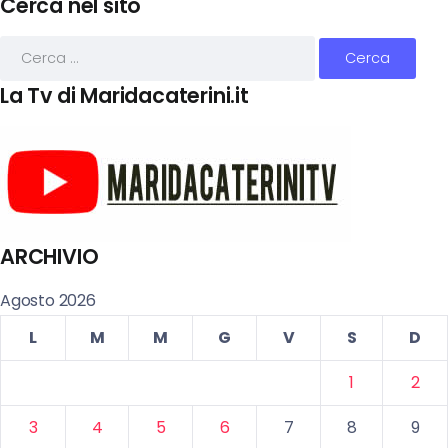
Cerca nel sito
La Tv di Maridacaterini.it
ARCHIVIO
Agosto 2026
L
M
M
G
V
S
D
1
2
3
4
5
6
7
8
9