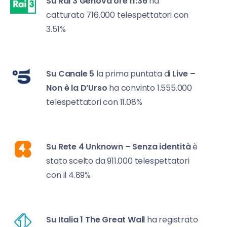
Su Rai 3
Genova ore 11:36
ha
catturato 716.000 telespettatori con
3.51%
Su Canale 5
la prima puntata di
Live –
Non è la D’Urso
ha convinto 1.555.000
telespettatori con 11.08%
Su Rete 4
Unknown – Senza identità
è
stato scelto da 911.000 telespettatori
con il 4.89%
Su Italia 1
The Great Wall
ha registrato