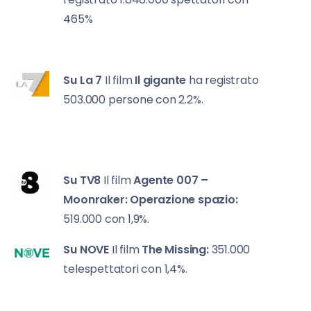
465%
Su La 7
Il film
Il gigante
ha registrato
503.000 persone con 2.2%.
Su TV8
Il film
Agente 007 –
Moonraker: Operazione spazio:
519.000 con 1,9%.
Su NOVE
Il film
The Missing:
351.000
telespettatori con 1,4%.