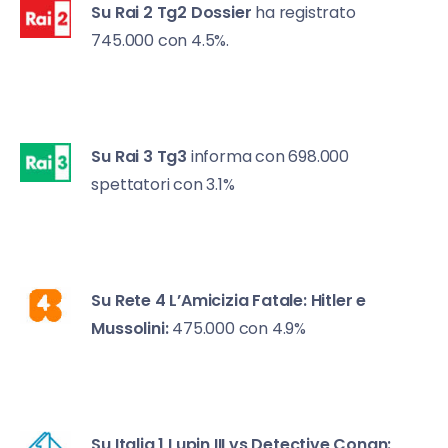
Su Rai 2
Tg2 Dossier
ha registrato
745.000 con 4.5%.
Su Rai 3
Tg3
informa con 698.000
spettatori con 3.1%
Su Rete 4
L’Amicizia Fatale: Hitler e
Mussolini:
475.000 con 4.9%
Su Italia 1
Lupin III vs Detective Conan: