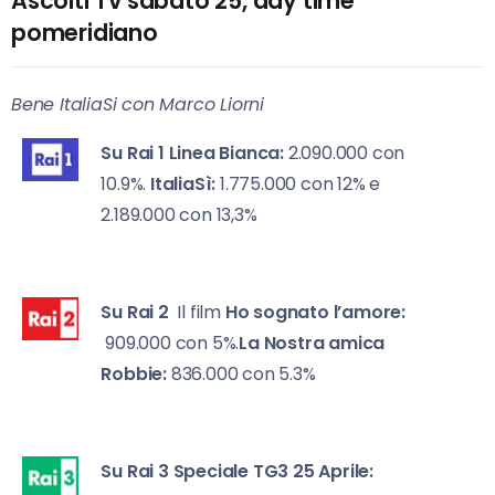
Ascolti Tv sabato 25, day time
pomeridiano
Bene ItaliaSi con Marco Liorni
Su Rai 1
Linea Bianca:
2.090.000 con
10.9%.
ItaliaSì:
1.775.000 con 12% e
2.189.000 con 13,3%
Su Rai 2
Il film
Ho sognato l’amore:
909.000 con 5%.
La Nostra amica
Robbie:
836.000 con 5.3%
Su Rai 3
Speciale TG3 25 Aprile: