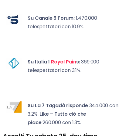
Su Canale 5
Forum:
1.470.000
telespettatori con 10.9%.
Su Italia 1
Royal Pain
s:
369.000
telespettatori con 3.1%.
Su La 7 Ta
gadà risponde
344.000 con
3.2%.
Like – Tutto ciò che
piace
260.000 con 1.3%