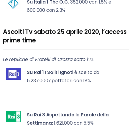
Su Italia 1
The O.C.
382.000 con 1.8% e
600.000 con 2,3%
Ascolti Tv sabato 25 aprile 2020, l’access
prime time
Le repliche di Fratelli di Crozza sotto l’1%
Su Rai 1
I Soliti Ignoti
è scelto da
5.237.000 spettatori con 18%
Su Rai 3
Aspettando le Parole della
Settimana:
1.621.000 con 5.5%