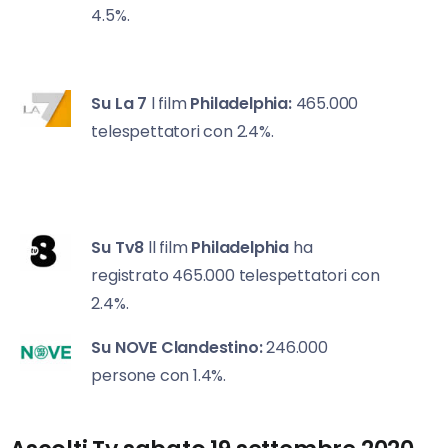
4.5%.
Su La 7
l film
Philadelphia:
465.000
telespettatori con 2.4%.
Su Tv8
ll film
Philadelphia
ha
registrato 465.000 telespettatori con
2.4%.
Su NOVE
Clandestino:
246.000
persone con 1.4%.