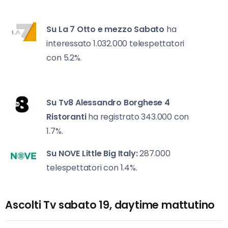
Su La 7
Otto e mezzo Sabato
ha
interessato 1.032.000 telespettatori
con 5.2%.
Su Tv8
Alessandro Borghese 4
Ristoranti
ha
registrato 343.000 con
1.7%.
Su NOVE
Little Big Italy:
287.000
telespettatori con 1.4%.
Ascolti Tv sabato 19, daytime mattutino