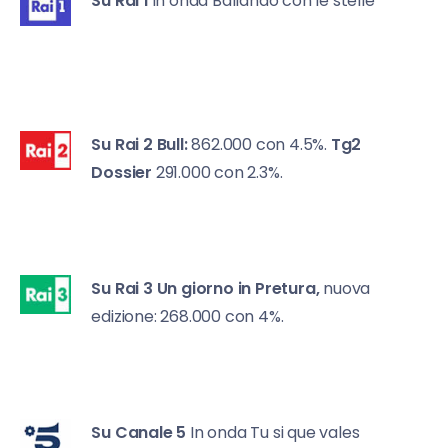
Su Rai 1
in onda Ballando con le stelle
Su Rai 2
Bull:
862.000 con 4.5%.
Tg2
Dossier
291.000 con 2.3%.
Su Rai 3
Un giorno in Pretura,
nuova
edizione: 268.000 con 4%.
Su Canale 5
In onda Tu si que vales