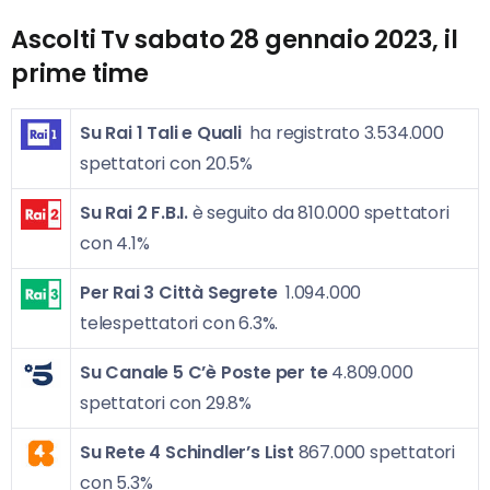
Ascolti Tv sabato 28
gennaio 2023
, il
prime time
Su Rai 1
Tali e Quali
ha registrato 3.534.000
spettatori con 20.5%
Su Rai 2
F.B.I.
è seguito da 810.000 spettatori
con 4.1%
Per Rai 3
Città Segrete
1.094.000
telespettatori con 6.3%.
Su Canale 5
C’è Poste per te
4.809.000
spettatori con 29.8%
Su Rete 4
Schindler’s List
867.000 spettatori
con 5.3%