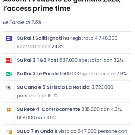
l’access prime time
Le Parole al 7.6%
Su Rai 1
Soliti Ignoti
ha registrato 4.748.000
spettatori con 24.3%.
Su Rai 2
TG2 Post
637.000 spettatori con 3.2%.
Su Rai 3
Le Parole
1.500.000 spettatori con 7.6%
Su Canale 5
Striscia La Notizia
3.723.000
persone con 19.1%
Su Rete 4
Controcorrente
838.000 con 4.3%,
698.000 con 3.6%
Su La 7
In Onda
è visto da 647.000 persone con