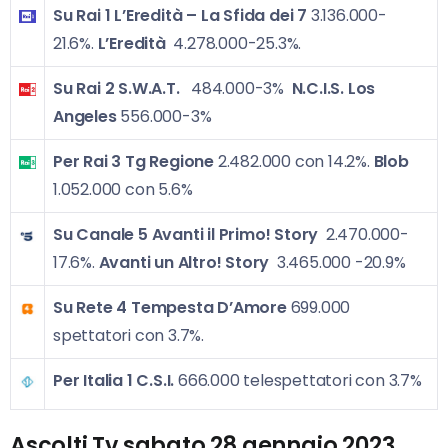
Su Rai 1
L’Eredità – La Sfida dei 7
3.136.000-
21.6%.
L’Eredità
4.278.000-25.3%.
Su Rai 2
S.W.A.T.
484.000-3%
N.C.I.S. Los
Angeles
556.000-3%
Per Rai 3
Tg Regione
2.482.000 con 14.2%.
Blob
1.052.000 con 5.6%
Su Canale 5
Avanti il Primo! Story
2.470.000-
17.6%.
Avanti un Altro! Story
3.465.000 -20.9%
Su Rete 4
Tempesta D’Amore
699.000
spettatori con 3.7%.
Per Italia 1
C.S.I.
666.000 telespettatori con 3.7%
Ascolti Tv sabato
28 gennaio 2023
,