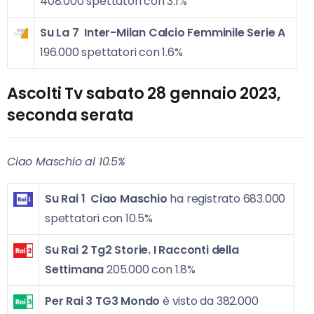
408.000 spettatori con 3.1%
Su La 7
Inter-Milan Calcio Femminile Serie A
196.000 spettatori con 1.6%
Ascolti Tv sabato 28 gennaio 2023,
seconda serata
Ciao Maschio al 10.5%
Su Rai 1
Ciao Maschio
ha registrato 683.000
spettatori con 10.5%
Su Rai 2
Tg2 Storie. I Racconti della
Settimana
205.000 con 1.8%
Per Rai 3
TG3 Mondo
è visto da 382.000