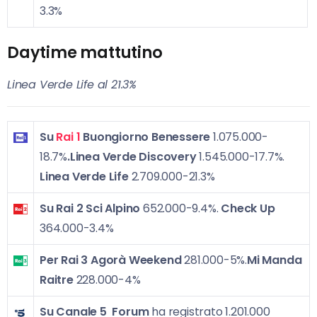
3.3%
Daytime mattutino
Linea Verde Life al 21.3%
Su
Rai 1
Buongiorno Benessere
1.075.000-
18.7%
.Linea Verde Discovery
1.545.000-17.7%.
Linea Verde Life
2.709.000-21.3%
Su Rai 2
Sci Alpino
652.000-9.4%.
Check Up
364.000-3.4%
Per Rai 3
Agorà Weekend
281.000-5%.
Mi Manda
Raitre
228.000-4%
Su Canale 5
Forum
ha registrato 1.201.000