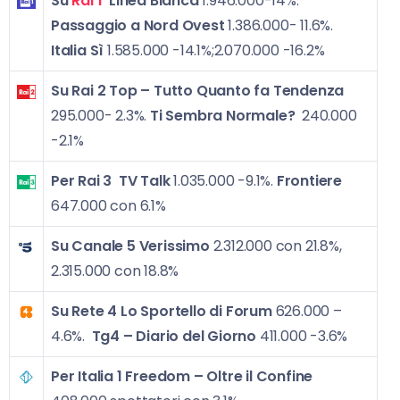
Su
Rai 1
Linea Bianca
1.946.000-14%.
Passaggio a Nord Ovest
1.386.000- 11.6%.
Italia Sì
1.585.000 -14.1%;2.070.000 -16.2%
Su Rai 2
Top – Tutto Quanto fa Tendenza
295.000- 2.3%.
Ti Sembra Normale?
240.000
-2.1%
Per Rai 3
TV Talk
1.035.000 -9.1%.
Frontiere
647.000 con 6.1%
Su Canale 5
Verissimo
2.312.000 con 21.8%,
2.315.000 con 18.8%
Su Rete 4
Lo Sportello di Forum
626.000 –
4.6%.
Tg4 – Diario del Giorno
411.000 -3.6%
Per Italia 1
Freedom – Oltre il Confine