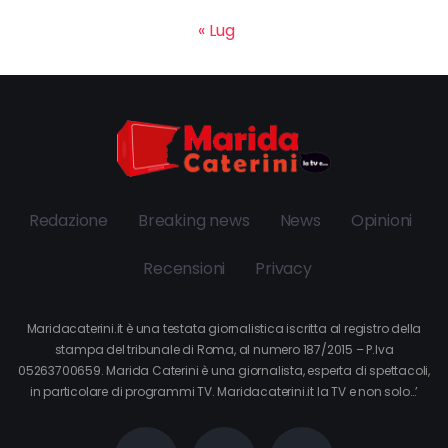
« Lug
Redazione
Breaking news
News
Opinioni
Recensioni
Privacy
Maridacaterini.it è una testata giornalistica iscritta al registro della
stampa del tribunale di Roma, al numero 187/2015 – P.Iva
05263700659. Marida Caterini è una giornalista, esperta di spettacoli,
in particolare di programmi TV. Maridacaterini.it la TV e non solo…’