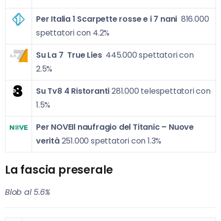
Per Italia 1
Scarpette rosse e i 7 nani
816.000
spettatori con 4.2%
Su La 7
True Lies
445.000 spettatori con
2.5%
Su Tv8
4 Ristoranti
281.000 telespettatori con
1.5%
Per NOVE
Il naufragio del Titanic – Nuove
verità
251.000 spettatori con 1.3%
La fascia preserale
Blob al 5.6%