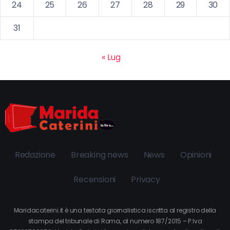
24
25
26
27
28
29
30
31
« Lug
Redazione
Breaking news
News
Opinioni
Recensioni
Privacy
Maridacaterini.it è una testata giornalistica iscritta al registro della
stampa del tribunale di Roma, al numero 187/2015 – P.Iva