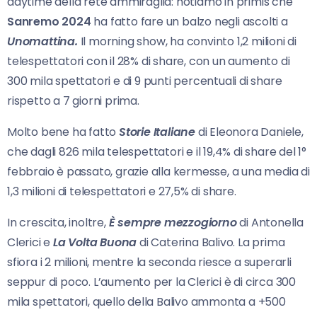
daytime della rete ammiraglia: notiamo in primis che
Sanremo 2024
ha fatto fare un balzo negli ascolti a
Unomattina.
Il morning show, ha convinto 1,2 milioni di
telespettatori con il 28% di share, con un aumento di
300 mila spettatori e di 9 punti percentuali di share
rispetto a 7 giorni prima.
Molto bene ha fatto
Storie Italiane
di Eleonora Daniele,
che dagli 826 mila telespettatori e il 19,4% di share del 1°
febbraio è passato, grazie alla kermesse, a una media di
1,3 milioni di telespettatori e 27,5% di share.
In crescita, inoltre,
È sempre mezzogiorno
di Antonella
Clerici e
La Volta Buona
di Caterina Balivo. La prima
sfiora i 2 milioni, mentre la seconda riesce a superarli
seppur di poco. L’aumento per la Clerici è di circa 300
mila spettatori, quello della Balivo ammonta a +500