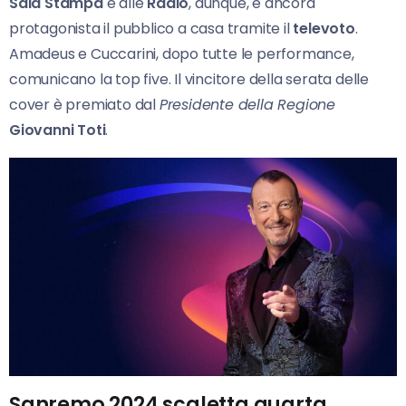
Sala Stampa
e alle
Radio
, dunque, è ancora
protagonista il pubblico a casa tramite il
televoto
.
Amadeus e Cuccarini, dopo tutte le performance,
comunicano la top five. Il vincitore della serata delle
cover è premiato dal
Presidente della Regione
Giovanni Toti
.
Sanremo 2024 scaletta quarta