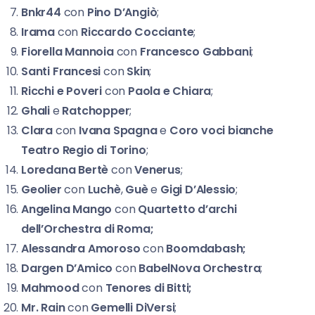
Bnkr44
con
Pino D’Angiò
;
Irama
con
Riccardo Cocciante
;
Fiorella Mannoia
con
Francesco Gabbani
;
Santi Francesi
con
Skin
;
Ricchi e Poveri
con
Paola e Chiara
;
Ghali
e
Ratchopper
;
Clara
con
Ivana Spagna
e
Coro voci bianche
Teatro Regio
di Torino
;
Loredana Bertè
con
Venerus
;
Geolier
con
Luchè
,
Guè
e
Gigi D’Alessio
;
Angelina Mango
con
Quartetto d’archi
dell’Orchestra di Roma;
Alessandra Amoroso
con
Boomdabash;
Dargen D’Amico
con
BabelNova Orchestra
;
Mahmood
con
Tenores di Bitti;
Mr. Rain
con
Gemelli DiVersi
;