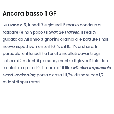
Ancora basso il GF
Su
Canale 5
,
lunedì 3 e giovedì 6 marzo continua a
faticare (e non poco) il
Grande Fratello
. Il reality
guidato da
Alfonso Signorini
, oramai alle battute finali,
riceve rispettivamente il 16,1% e il 15,4% di share. In
particolare, il lunedì ha tenuto incollati davanti agli
schermi 2 milioni di persone, mentre il giovedì tale dato
è calato a quota 1,9. Il martedì, il film
Mission Impossible
Dead Reckoning
porta a casa l’11,7% di share con 1,7
milioni di spettatori.