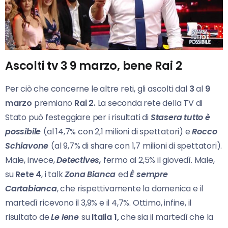
Ascolti tv 3 9 marzo, bene Rai 2
Per ciò che concerne le altre reti, gli ascolti dal
3
al
9
marzo
premiano
Rai 2.
La seconda rete della TV di
Stato può festeggiare per i risultati di
Stasera tutto è
possibile
(al 14,7% con 2,1 milioni di spettatori) e
Rocco
Schiavone
(al 9,7% di share con 1,7 milioni di spettatori).
Male, invece,
Detectives,
fermo al 2,5% il giovedì. Male,
su
Rete 4
, i talk
Zona Bianca
ed
È sempre
Cartabianca
, che rispettivamente la domenica e il
martedì ricevono il 3,9% e il 4,7%. Ottimo, infine, il
risultato de
Le Iene
su
Italia 1,
che sia il martedì che la