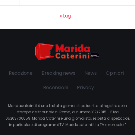
« Lug
Redazione
Breaking news
News
Opinioni
Recensioni
Privacy
Maridacaterini.it è una testata giornalistica iscritta al registro della
stampa del tribunale di Roma, al numero 187/2015 – P.Iva
05263700659. Marida Caterini è una giornalista, esperta di spettacoli,
in particolare di programmi TV. Maridacaterini.it la TV e non solo…’