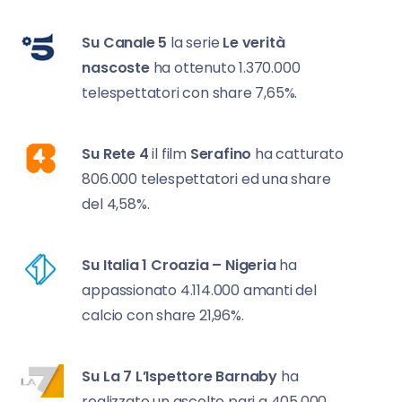
Su Canale 5
la
serie
Le verità
nascoste
h
a ottenuto 1.370.000
telespettatori con share 7,65%.
Su Rete 4
il film
Serafino
ha catturato
806.000 telespettatori ed una share
del 4,58%.
Su Italia 1
Croazia – Nigeria
ha
appassionato 4.114.000 amanti del
calcio con share 21,96%.
Su La 7
L’Ispettore Barnaby
ha
realizzato un ascolto pari a 405.000