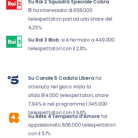
Su Rai 2
Squadra Speciale Cobra
11
ha interessato di 658.000
telespettatori pari ad una share del
4,25%.
Su Rai 3
Blob
si è fermato a 449.000
telespettatori con il 2.8%.
Su Canale 5
Caduta Libera
ha
ottenuto nel gioco
Inizia la
sfida
914.000 telespettatori, share
7,94% e nel programma 1.345.000
telespettatori con il 9,6%.
Su Rete 4
Tempesta d’Amore
ha
appassionato 806.000 telespettatori
con il 5.1%