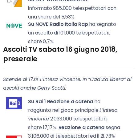
informato 985.000 telespettatori con
una share del 5,53%.
Su NOVE
R
adio Italia Rap
ha segnato
un ascolto di 101.000 telespettatori,
share 0,7%.
Ascolti TV sabato 16 giugno 2018,
preserale
Scende al 17.1% L’intesa vincente. In “Caduta libera” di
ascolti anche Gerry Scotti.
Su Rai 1
Reazione a catena
ha
raggiunto nel gioco principale
L’intesa
vincente
2.033.000 telespettatori,
share 17,17%.
Reazione a catena
segna
3.106.000 di telespettatori ed il 21,73%.