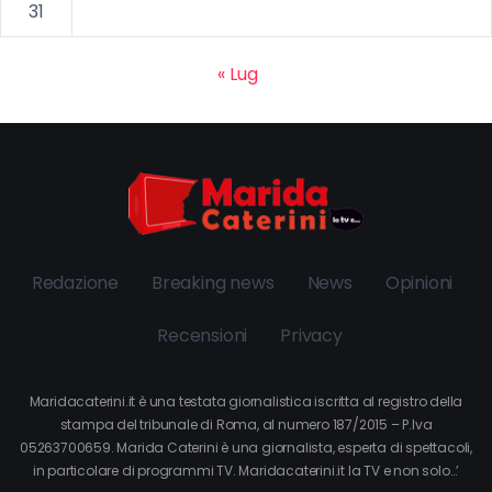
31
« Lug
Redazione
Breaking news
News
Opinioni
Recensioni
Privacy
Maridacaterini.it è una testata giornalistica iscritta al registro della
stampa del tribunale di Roma, al numero 187/2015 – P.Iva
05263700659. Marida Caterini è una giornalista, esperta di spettacoli,
in particolare di programmi TV. Maridacaterini.it la TV e non solo…’