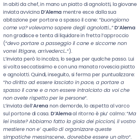
In abiti da chef, in mano un piatto di agnolotti, la giovane
inviata avvicina
D’Alema
mentre esce dalla sua
abitazione per portare a spasso il cane: “
buongiorno
come va? volevamo sapere degli agnolotti…
”
D’Alema
non gradisce e tenta di liquidare in fretta l’approccio
(“
devo portare a passeggio il cane e siccome non
vorrei litigare, arrivederci…
“).
L’inviata però lo incalza, lo segue per qualche passo. Lui
si volta seccatissimo e con una manata rovescia piatto
e agnolotti. Quindi, inseguito, si ferma per puntualizzare:
“
ho diritto ad essere lasciato in pace, a portare a
spasso il cane e a non essere intralciato da voi che
non avete rispetto per le persone
“.
L’inviata dell’
Arena
non demorde, lo aspetta al varco
sul portone di casa.
D’Alema
al ritorno è piu’ calmo: “
Ma
lei insiste? Abbiamo fatto la gioia dei piccioni, il vostro
mestiere non e’ quello di organizzare queste
simpatiche messinscene.. dovrebbe essere un altro
“.