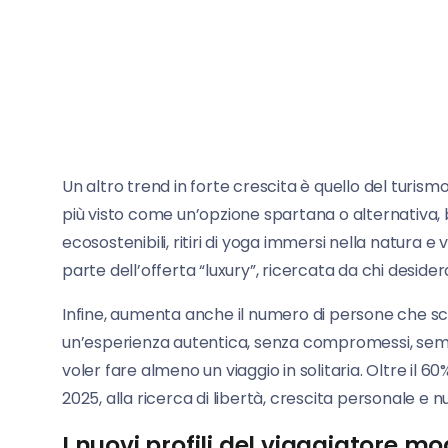
Un altro trend in forte crescita è quello del turism
più visto come un’opzione spartana o alternativa, b
ecosostenibili, ritiri di yoga immersi nella natur
parte dell’offerta “luxury”, ricercata da chi desid
Infine, aumenta anche il numero di persone che scel
un’esperienza autentica, senza compromessi, sempr
voler fare almeno un viaggio in solitaria. Oltre il 60%
2025, alla ricerca di libertà, crescita personale e
I nuovi profili del viaggiatore m