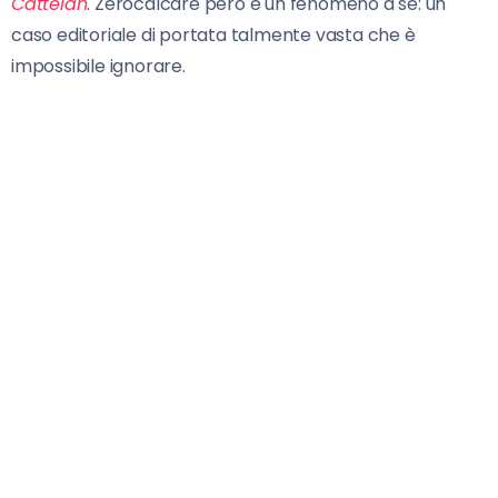
Cattelan
. Zerocalcare però è un fenomeno a sé: un
caso editoriale di portata talmente vasta che è
impossibile ignorare.