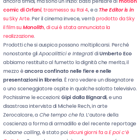
ancora timidi, ma sono un inizio: basti pensare al
motion
comic di
Orfani
, trasmesso su Rai 4
, e a
The Editor is in
su Sky Arte
. Per il cinema invece, verrà
prodotto da Sky
il film su
Monolith
, di cui è stata annunciata la
realizzazione
.
Prodotti che si auspica possano moltiplicarsi. Perché
nonostante gli
Apocalittici e Integrati
di
Umberto Eco
abbiamo restituito al fumetto la dignità che merita, il
mezzo è
ancora confinato nelle fiere e nelle
presentazioni in libreria
. È raro vedere un disegnatore
o uno sceneggiatore ospite in qualche salotto televisivo.
Pochissime le eccezioni:
Gipi dalla Bignardi
, e una
disastrosa intervista di Michele Rech, in arte
Zerocalcare, a
Che tempo che fa
. L’autore della
coscienza a forma di armadillo e del recente reportage
Kobane calling
, è stato poi
alcuni giorni fa a
E poi c’è