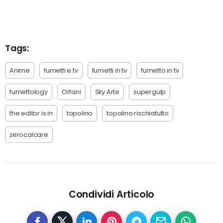
Tags:
Anime
fumetti e tv
fumetti in tv
fumetto in tv
fumettology
Orfani
Sky Arte
supergulp
the editor is in
topolino
topolino rischiatutto
zerocalcare
Condividi Articolo