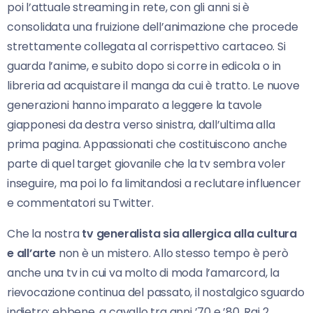
poi l’attuale streaming in rete, con gli anni si è
consolidata una fruizione dell’animazione che procede
strettamente collegata al corrispettivo cartaceo. Si
guarda l’anime, e subito dopo si corre in edicola o in
libreria ad acquistare il manga da cui è tratto. Le nuove
generazioni hanno imparato a leggere la tavole
giapponesi da destra verso sinistra, dall’ultima alla
prima pagina. Appassionati che costituiscono anche
parte di quel target giovanile che la tv sembra voler
inseguire, ma poi lo fa limitandosi a reclutare influencer
e commentatori su Twitter.
Che la nostra
tv generalista sia allergica alla cultura
e all’arte
non è un mistero. Allo stesso tempo è però
anche una tv in cui va molto di moda l’amarcord, la
rievocazione continua del passato, il nostalgico sguardo
indietro: ebbene, a cavallo tra anni ’70 e ’80, Rai 2