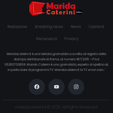
Redazione
Breaking news
News
Opinioni
Recensioni
Privacy
Maridacaterini.it è una testata giornalistica iscritta al registro della
stampa del tribunale di Roma, al numero 187/2015 – P.Iva
05263700659. Marida Caterini è una giornalista, esperta di spettacoli,
in particolare di programmi TV. Maridacaterini.it la TV e non solo…’
maridacaterini.it © 2023. All Rights Reserved.