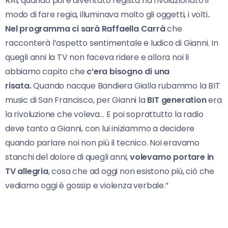
RAI, quando poi è diventato regista ha rivoluzionato il
modo di fare regia, illuminava molto gli oggetti, i volti..
Nel programma ci sarà Raffaella Carrà
che
racconterà l’aspetto sentimentale e ludico di Gianni. In
quegli anni la TV non faceva ridere e allora noi li
abbiamo capito che
c’era bisogno di una
risata.
Quando nacque Bandiera Gialla rubammo la BIT
music di San Francisco, per Gianni la
BIT generation
era
la rivoluzione che voleva… E poi soprattutto la radio
deve tanto a Gianni, con lui iniziammo a decidere
quando parlare noi non più il tecnico. Noi eravamo
stanchi del dolore di quegli anni,
volevamo portare in
TV allegria
, cosa che ad oggi non esistono più, ciò che
vediamo oggi è gossip e violenza verbale.”