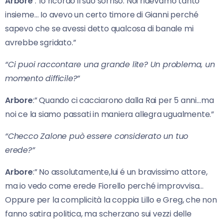
Arbore
:”Io ricordo il suo sorriso. Noi ridevamo tanto
insieme… Io avevo un certo timore di Gianni perché
sapevo che se avessi detto qualcosa di banale mi
avrebbe sgridato.”
“Ci puoi raccontare una grande lite? Un problema, un
momento difficile?”
Arbore
:” Quando ci cacciarono dalla Rai per 5 anni…ma
noi ce la siamo passati in maniera allegra ugualmente.”
“Checco Zalone può essere considerato un tuo
erede?”
Arbore
:” No assolutamente,lui é un bravissimo attore,
ma io vedo come erede Fiorello perché improvvisa…
Oppure per la complicità la coppia Lillo e Greg, che non
fanno satira politica, ma scherzano sui vezzi delle