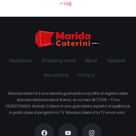
« Lug
Redazione
Breaking news
News
Opinioni
Recensioni
Privacy
Maridacaterini.it è una testata giornalistica iscritta al registro della
stampa del tribunale di Roma, al numero 187/2015 – P.Iva
05263700659. Marida Caterini è una giornalista, esperta di spettacoli,
in particolare di programmi TV. Maridacaterini.it la TV e non solo…’