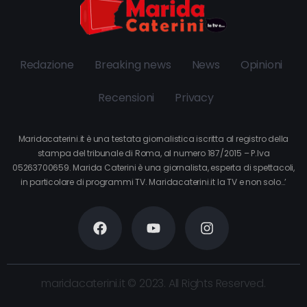
Redazione
Breaking news
News
Opinioni
Recensioni
Privacy
Maridacaterini.it è una testata giornalistica iscritta al registro della
stampa del tribunale di Roma, al numero 187/2015 – P.Iva
05263700659. Marida Caterini è una giornalista, esperta di spettacoli,
in particolare di programmi TV. Maridacaterini.it la TV e non solo…’
maridacaterini.it © 2023. All Rights Reserved.