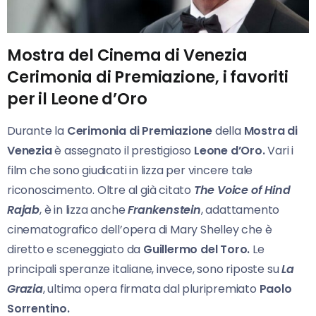
Mostra del Cinema di Venezia
Cerimonia di Premiazione, i favoriti
per il Leone d’Oro
Durante la
Cerimonia di Premiazione
della
Mostra di
Venezia
è assegnato il prestigioso
Leone d’Oro.
Vari i
film che sono giudicati in lizza per vincere tale
riconoscimento. Oltre al già citato
The Voice of Hind
Rajab
, è in lizza anche
Frankenstein
, adattamento
cinematografico dell’opera di Mary Shelley che è
diretto e sceneggiato da
Guillermo del Toro.
Le
principali speranze italiane, invece, sono riposte su
La
Grazia
, ultima opera firmata dal pluripremiato
Paolo
Sorrentino.