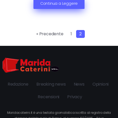
Continua a Leggere
« Precedente
1
2
Redazione
Breaking news
News
Opinioni
Recensioni
Privacy
Maridacaterini.it è una testata giornalistica iscritta al registro della