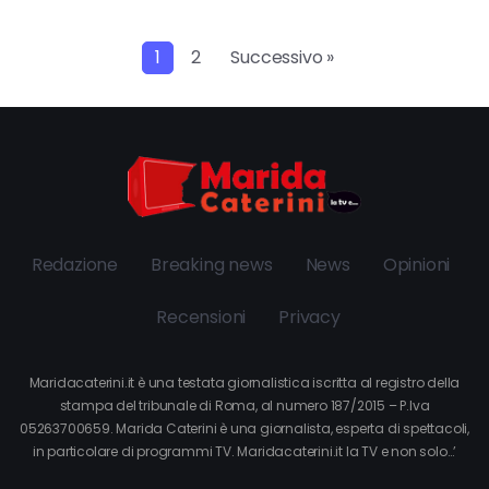
1
2
Successivo »
Redazione
Breaking news
News
Opinioni
Recensioni
Privacy
Maridacaterini.it è una testata giornalistica iscritta al registro della
stampa del tribunale di Roma, al numero 187/2015 – P.Iva
05263700659. Marida Caterini è una giornalista, esperta di spettacoli,
in particolare di programmi TV. Maridacaterini.it la TV e non solo…’