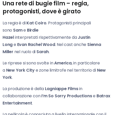
Una rete di bugie film – regia,
protagonisti, dove è girato
La regia è di
Kat Coiro
. Protagonisti principali
sono
Sam
e
Birdie
Hazel
interpretati rispettivamente da
Justin
Long
e
Evan Rachel Wood
. Nel cast anche
Sienna
Miller
nel ruolo di
Sarah
.
Le riprese si sono svolte in
America
, in particolare
a
New York City
e zone limitrofe nel territorio di
New
York
.
La produzione è della
Lagniappe Films
in
collaborazione con
I’m So Sorry Productions
e
Batrax
Entertainment
.
La pellicola è conosciuta a livello internazionale con il