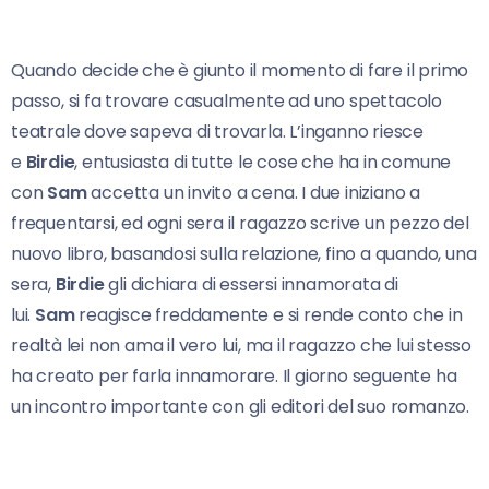
Quando decide che è giunto il momento di fare il primo
passo, si fa trovare casualmente ad uno spettacolo
teatrale dove sapeva di trovarla. L’inganno riesce
e
Birdie
, entusiasta di tutte le cose che ha in comune
con
Sam
accetta un invito a cena. I due iniziano a
frequentarsi, ed ogni sera il ragazzo scrive un pezzo del
nuovo libro, basandosi sulla relazione, fino a quando, una
sera,
Birdie
gli dichiara di essersi innamorata di
lui.
Sam
reagisce freddamente e si rende conto che in
realtà lei non ama il vero lui, ma il ragazzo che lui stesso
ha creato per farla innamorare. Il giorno seguente ha
un incontro importante con gli editori del suo romanzo.