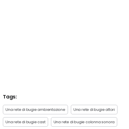
Tags:
Una rete di bugie ambientazione
Una rete di bugie attori
Una rete di bugie cast
Una rete di bugie colonna sonora