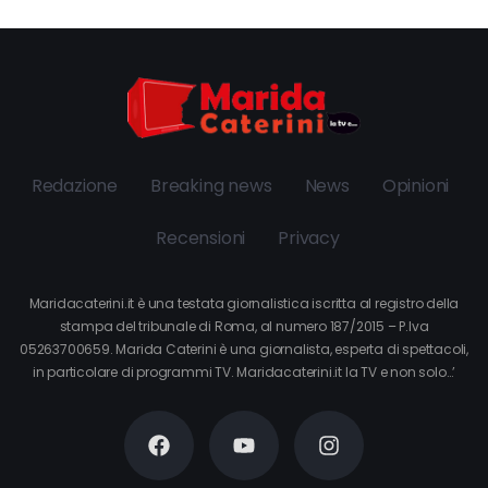
Redazione
Breaking news
News
Opinioni
Recensioni
Privacy
Maridacaterini.it è una testata giornalistica iscritta al registro della
stampa del tribunale di Roma, al numero 187/2015 – P.Iva
05263700659. Marida Caterini è una giornalista, esperta di spettacoli,
in particolare di programmi TV. Maridacaterini.it la TV e non solo…’