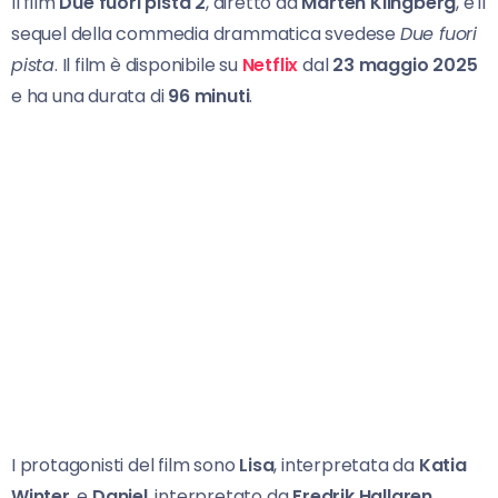
Il film
Due fuori pista 2
, diretto da
Mårten Klingberg
, è il
sequel della commedia drammatica svedese
Due fuori
pista
. Il film è disponibile su
Netflix
dal
23 maggio 2025
e ha una durata di
96 minuti
.
I protagonisti del film sono
Lisa
, interpretata da
Katia
Winter
, e
Daniel
, interpretato da
Fredrik Hallgren
.