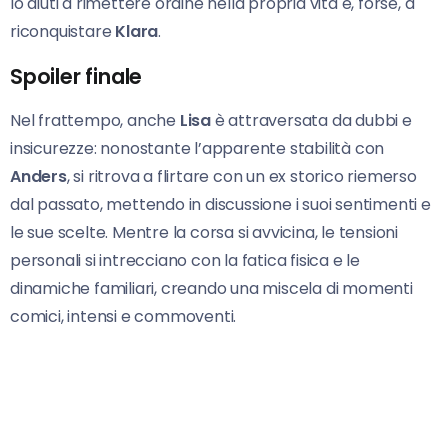
lo aiuti a rimettere ordine nella propria vita e, forse, a
riconquistare
Klara
.
Spoiler finale
Nel frattempo, anche
Lisa
è attraversata da dubbi e
insicurezze: nonostante l’apparente stabilità con
Anders
, si ritrova a flirtare con un ex storico riemerso
dal passato, mettendo in discussione i suoi sentimenti e
le sue scelte. Mentre la corsa si avvicina, le tensioni
personali si intrecciano con la fatica fisica e le
dinamiche familiari, creando una miscela di momenti
comici, intensi e commoventi.