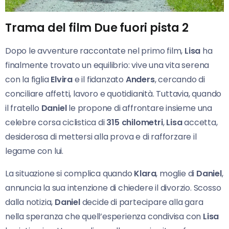
Trama del film Due fuori pista 2
Dopo le avventure raccontate nel primo film,
Lisa
ha
finalmente trovato un equilibrio: vive una vita serena
con la figlia
Elvira
e il fidanzato
Anders
, cercando di
conciliare affetti, lavoro e quotidianità. Tuttavia, quando
il fratello
Daniel
le propone di affrontare insieme una
celebre corsa ciclistica di
315 chilometri
,
Lisa
accetta,
desiderosa di mettersi alla prova e di rafforzare il
legame con lui.
La situazione si complica quando
Klara
, moglie di
Daniel
,
annuncia la sua intenzione di chiedere il divorzio. Scosso
dalla notizia,
Daniel
decide di partecipare alla gara
nella speranza che quell’esperienza condivisa con
Lisa