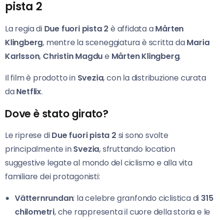
pista 2
La regia di
Due fuori pista 2
è affidata a
Mårten
Klingberg
, mentre la sceneggiatura è scritta da
Maria
Karlsson
,
Christin Magdu
e
Mårten Klingberg
.
Il film è prodotto in
Svezia
, con la distribuzione curata
da
Netflix
.
Dove è stato girato?
Le riprese di
Due fuori pista 2
si sono svolte
principalmente in
Svezia
, sfruttando location
suggestive legate al mondo del ciclismo e alla vita
familiare dei protagonisti:
Vätternrundan
: la celebre granfondo ciclistica di
315
chilometri
, che rappresenta il cuore della storia e le