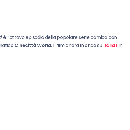
ld
è l’ottavo episodio della popolare serie comica con
ematico
Cinecittà World
. Il film andrà in onda su
Italia 1
in