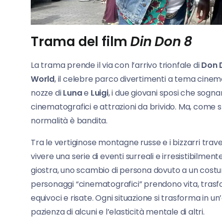
Trama del film
Din Don 8
La trama prende il via con l’arrivo trionfale di
Don 
World
, il celebre parco divertimenti a tema cinema.
nozze di
Luna
e
Luigi
, i due giovani sposi che sogna
cinematografici e attrazioni da brivido. Ma, com
normalità è bandita.
Tra le vertiginose montagne russe e i bizzarri trave
vivere una serie di eventi surreali e irresistibilme
giostra, uno scambio di persona dovuto a un costu
personaggi “cinematografici” prendono vita, trasfo
equivoci e risate. Ogni situazione si trasforma in u
pazienza di alcuni e l’elasticità mentale di altri.