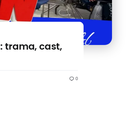
: trama, cast,
0