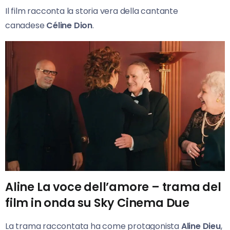
Il film racconta la storia vera della cantante
canadese
Céline Dion
.
Aline La voce dell’amore – trama del
film in onda su Sky Cinema Due
La trama raccontata ha come protagonista
Aline Dieu
,