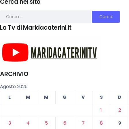
Cerca nel sito
La Tv di Maridacaterini.it
ARCHIVIO
Agosto 2026
L
M
M
G
V
S
D
1
2
3
4
5
6
7
8
9