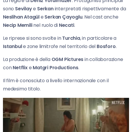
La regia è di
Deniz Yorulmazer
. Protagonisti principali
sono
Sevilay
e
Serkan
interpretati rispettivamente da
Neslihan Atagül
e
Serkan Çayoglu
. Nel cast anche
Necip Memili
nel ruolo di
Necati
.
Le riprese si sono svolte in
Turchia
, in particolare a
Istanbul
e zone limitrofe nel territorio del
Bosforo
.
La produzione è della
OGM Pictures
in collaborazione
con
Netflix
e
Matgri Productions
.
Il film è conosciuto a livello internazionale con il
medesimo titolo.