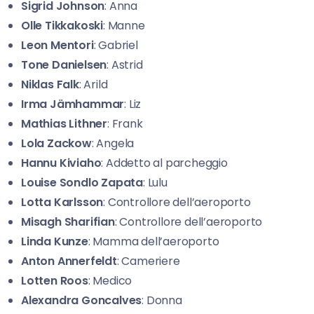
Sigrid Johnson
: Anna
Olle Tikkakoski
: Manne
Leon
Mentori
: Gabriel
Tone Danielsen
: Astrid
Niklas Falk
: Arild
Irma Jämhammar
: Liz
Mathias Lithner
: Frank
Lola Zackow
: Angela
Hannu Kiviaho
: Addetto al parcheggio
Louise Sondlo
Zapata
: Lulu
Lotta Karlsson
: Controllore dell’aeroporto
Misagh Sharifian
: Controllore dell’aeroporto
Linda Kunze
: Mamma dell’aeroporto
Anton Annerfeldt
: Cameriere
Lotten Roos
: Medico
Alexandra
Goncalves
: Donna