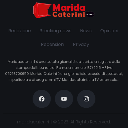
Redazione
Breaking news
News
Opinioni
Recensioni
Privacy
Maridacaterini.it è una testata giornalistica iscritta al registro della
stampa del tribunale di Roma, al numero 187/2015 – P.Iva
05263700659. Marida Caterini è una giornalista, esperta di spettacoli,
in particolare di programmi TV. Maridacaterini.it la TV e non solo…’
maridacaterini.it © 2023. All Rights Reserved.