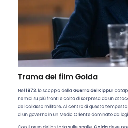
Trama del film Golda
Nel
1973
, lo scoppio della
Guerra del Kippur
catap
nemici su più fronti e colta di sorpresa da un atta
del collasso militare. Al centro di questa tempesta
di un governo in un Medio Oriente dominato da logic
Con il peso della storia sulle spalle,
Golda
deve pren