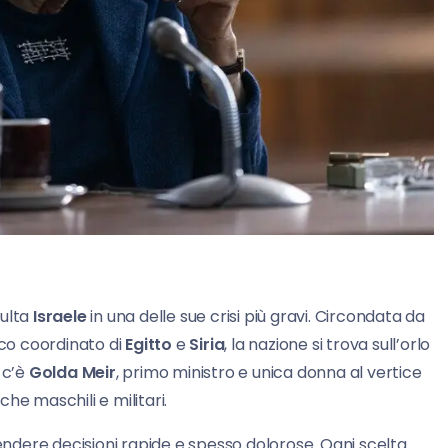
ulta
Israele
in una delle sue crisi più gravi. Circondata da
cco coordinato di
Egitto
e
Siria
, la nazione si trova sull’orlo
 c’è
Golda Meir
, primo ministro e unica donna al vertice
he maschili e militari.
dere decisioni rapide e spesso dolorose. Ogni scelta