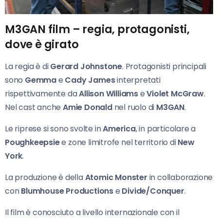
M3GAN film – regia, protagonisti,
dove è girato
La regia è di
Gerard Johnstone
. Protagonisti principali
sono
Gemma
e
Cady James
interpretati
rispettivamente da
Allison Williams
e
Violet McGraw
.
Nel cast anche
Amie Donald
nel ruolo di
M3GAN
.
Le riprese si sono svolte in
America
, in particolare a
Poughkeepsie
e zone limitrofe nel territorio di
New
York
.
La produzione è della
Atomic Monster
in collaborazione
con
Blumhouse Productions
e
Divide/Conquer
.
Il film è conosciuto a livello internazionale con il