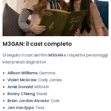
M3GAN: il cast completo
Di seguito il cast del film
M3GAN
e i rispettivi personaggi
interpretati dagli attori
Allison Williams
: Gemma
Violet McGraw
: Cady James
Amie Donald
: M3GAN
Ronny Chieng
: David
Brian Jordan Alvarez
: Cole
Jen Van Epps
: Tess