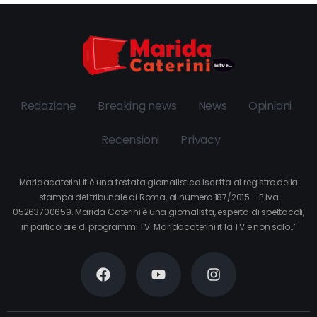
Redazione
Breaking news
News
Opinioni
Recensioni
Privacy
Maridacaterini.it è una testata giornalistica iscritta al registro della
stampa del tribunale di Roma, al numero 187/2015 – P.Iva
05263700659. Marida Caterini è una giornalista, esperta di spettacoli,
in particolare di programmi TV. Maridacaterini.it la TV e non solo…’