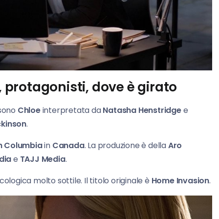
, protagonisti, dove è girato
 sono
Chloe
interpretata da
Natasha Henstridge
e
ckinson
.
sh Columbia
in
Canada
. La produzione è della
Aro
dia
e
TAJJ Media
.
logica molto sottile. Il titolo originale è
Home Invasion
.