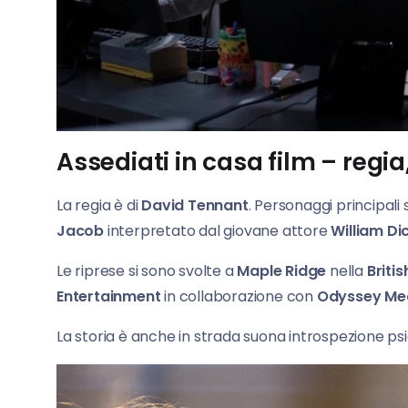
Assediati in casa film – regia
La regia è di
David Tennant
. Personaggi principali
Jacob
interpretato dal giovane attore
William Di
Le riprese si sono svolte a
Maple Ridge
nella
Briti
Entertainment
in collaborazione con
Odyssey Me
La storia è anche in strada suona introspezione psico