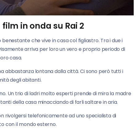
 film in onda su Rai 2
benestante che vive in casa col figliastro. Tra i due i
isamente arriva per loro un vero e proprio periodo di
loro casa.
 ma abbastanza lontana dalla città. Ci sono però tutti i
ità degli abitanti.
o. Un trio di ladri molto esperti prende di mira la madre
itanti della casa minacciando di farli saltare in aria.
non rivolgersi telefonicamente ad uno specialista di
tto con il mondo esterno.