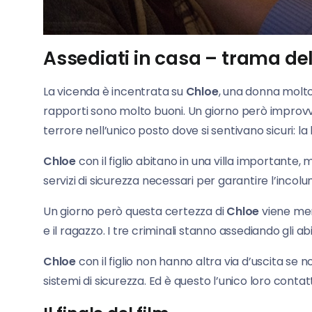
Assediati in casa – trama del
La vicenda è incentrata su
Chloe
, una donna molto 
rapporti sono molto buoni. Un giorno però improvv
terrore nell’unico posto dove si sentivano sicuri: la 
Chloe
con il figlio abitano in una villa importante,
servizi di sicurezza necessari per garantire l’incolum
Un giorno però questa certezza di
Chloe
viene men
e il ragazzo. I tre criminali stanno assediando gli ab
Chloe
con il figlio non hanno altra via d’uscita se 
sistemi di sicurezza. Ed è questo l’unico loro conta