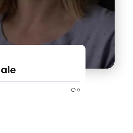
nale
0