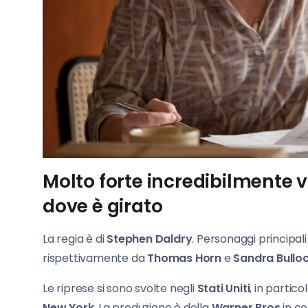
Molto forte incredibilmente vi
dove è girato
La regia è di
Stephen Daldry
. Personaggi principal
rispettivamente da
Thomas Horn
e
Sandra Bullo
Le riprese si sono svolte negli
Stati Uniti
, in partic
New York
. La produzione è della
Warner Bros
in c