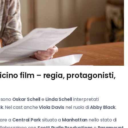
cino film – regia, protagonisti,
i sono
Oskar Schell
e
Linda Schell
interpretati
ck
. Nel cast anche
Viola Davis
nel ruolo di
Abby Black
.
olare a
Central Park
situato a
Manhattan
nello stato di
ollaborazione con
Scott Rudin Productions
e
Paramount