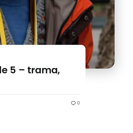
le 5 – trama,
0