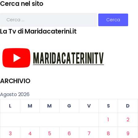
Cerca nel sito
La Tv di Maridacaterini.it
ARCHIVIO
Agosto 2026
L
M
M
G
V
S
D
1
2
3
4
5
6
7
8
9