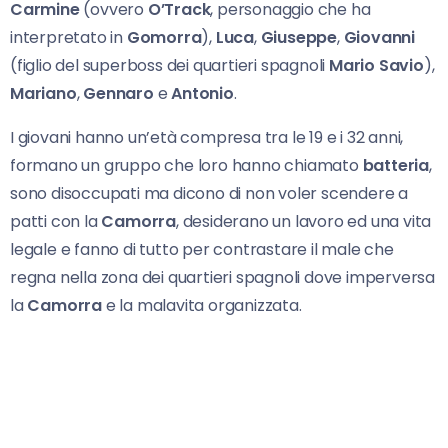
Carmine
(ovvero
O’Track
, personaggio che ha
interpretato in
Gomorra
),
Luca
,
Giuseppe
,
Giovanni
(figlio del superboss dei quartieri spagnoli
Mario Savio
),
Mariano
,
Gennaro
e
Antonio
.
I giovani hanno un’età compresa tra le 19 e i 32 anni,
formano un gruppo che loro hanno chiamato
batteria
,
sono disoccupati ma dicono di non voler scendere a
patti con la
Camorra
, desiderano un lavoro ed una vita
legale e fanno di tutto per contrastare il male che
regna nella zona dei quartieri spagnoli dove imperversa
la
Camorra
e la malavita organizzata.