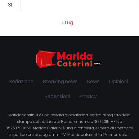
31
« Lug
Redazione
Breaking news
News
Opinioni
Recensioni
Privacy
Maridacaterini.it è una testata giornalistica iscritta al registro della
stampa del tribunale di Roma, al numero 187/2015 – P.Iva
05263700659. Marida Caterini è una giornalista, esperta di spettacoli,
in particolare di programmi TV. Maridacaterini.it la TV e non solo…’