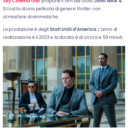
Sky Cinema Uno
propone il film dal titolo
John Wick 4
.
Si tratta di una pellicola di genere thriller con
atmosfere drammatiche.
La produzione è degli
Stati Uniti d’America
. L’anno di
realizzazione è il 2023 e la durata è di un’ora e 59 minuti.