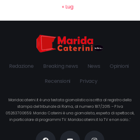
« Lug
Redazione
Breaking news
News
Opinioni
Recensioni
Privacy
Maridacaterini.it è una testata giornalistica iscritta al registro della
stampa del tribunale di Roma, al numero 187/2015 – P.Iva
05263700659. Marida Caterini è una giornalista, esperta di spettacoli,
in particolare di programmi TV. Maridacaterini.it la TV e non solo…’