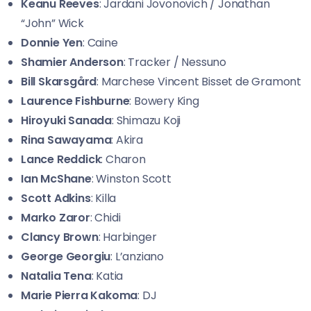
Keanu Reeves
: Jardani Jovonovich / Jonathan
“John” Wick
Donnie Yen
: Caine
Shamier Anderson
: Tracker / Nessuno
Bill Skarsgård
: Marchese Vincent Bisset de Gramont
Laurence Fishburne
: Bowery King
Hiroyuki Sanada
: Shimazu Koji
Rina Sawayama
: Akira
Lance Reddick
: Charon
Ian McShane
: Winston Scott
Scott Adkins
: Killa
Marko Zaror
: Chidi
Clancy Brown
: Harbinger
George Georgiu
: L’anziano
Natalia Tena
: Katia
Marie
Pierra
Kakoma
: DJ