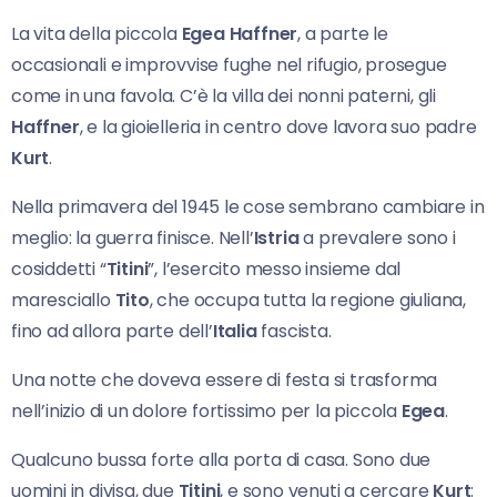
La vita della piccola
Egea Haffner
, a parte le
occasionali e improvvise fughe nel rifugio, prosegue
come in una favola. C’è la villa dei nonni paterni, gli
Haffner
, e la gioielleria in centro dove lavora suo padre
Kurt
.
Nella primavera del 1945 le cose sembrano cambiare in
meglio: la guerra finisce. Nell’
Istria
a prevalere sono i
cosiddetti “
Titini
”, l’esercito messo insieme dal
maresciallo
Tito
, che occupa tutta la regione giuliana,
fino ad allora parte dell’
Italia
fascista.
Una notte che doveva essere di festa si trasforma
nell’inizio di un dolore fortissimo per la piccola
Egea
.
Qualcuno bussa forte alla porta di casa. Sono due
uomini in divisa, due
Titini
, e sono venuti a cercare
Kurt
: