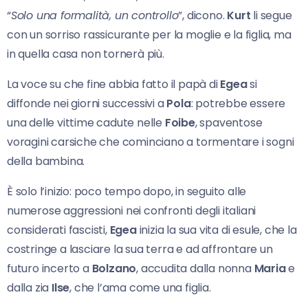
“
Solo una formalità, un controllo
”, dicono.
Kurt
li segue
con un sorriso rassicurante per la moglie e la figlia, ma
in quella casa non tornerà più.
La voce su che fine abbia fatto il papà di
Egea
si
diffonde nei giorni successivi a
Pola
: potrebbe essere
una delle vittime cadute nelle
Foibe
, spaventose
voragini carsiche che cominciano a tormentare i sogni
della bambina.
È solo l’inizio: poco tempo dopo, in seguito alle
numerose aggressioni nei confronti degli italiani
considerati fascisti,
Egea
inizia la sua vita di esule, che la
costringe a lasciare la sua terra e ad affrontare un
futuro incerto a
Bolzano
, accudita dalla nonna
Maria
e
dalla zia
Ilse
, che l’ama come una figlia.