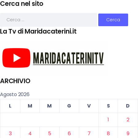
Cerca nel sito
La Tv di Maridacaterini.it
ARCHIVIO
Agosto 2026
L
M
M
G
V
S
D
1
2
3
4
5
6
7
8
9