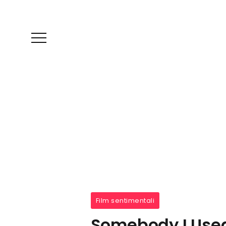
Film sentimentali
Somebody I Used