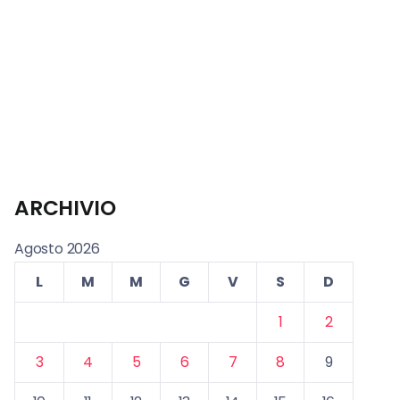
ARCHIVIO
Agosto 2026
L
M
M
G
V
S
D
1
2
3
4
5
6
7
8
9