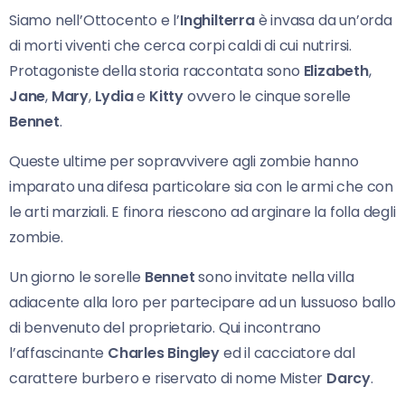
Siamo nell’Ottocento e l’
Inghilterra
è invasa da un’orda
di morti viventi che cerca corpi caldi di cui nutrirsi.
Protagoniste della storia raccontata sono
Elizabeth
,
Jane
,
Mary
,
Lydia
e
Kitty
ovvero le cinque sorelle
Bennet
.
Queste ultime per sopravvivere agli zombie hanno
imparato una difesa particolare sia con le armi che con
le arti marziali. E finora riescono ad arginare la folla degli
zombie.
Un giorno le sorelle
Bennet
sono invitate nella villa
adiacente alla loro per partecipare ad un lussuoso ballo
di benvenuto del proprietario. Qui incontrano
l’affascinante
Charles Bingley
ed il cacciatore dal
carattere burbero e riservato di nome Mister
Darcy
.