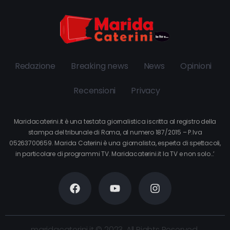
Redazione
Breaking news
News
Opinioni
Recensioni
Privacy
Maridacaterini.it è una testata giornalistica iscritta al registro della
stampa del tribunale di Roma, al numero 187/2015 – P.Iva
05263700659. Marida Caterini è una giornalista, esperta di spettacoli,
in particolare di programmi TV. Maridacaterini.it la TV e non solo…’
maridacaterini.it © 2023. All Rights Reserved.