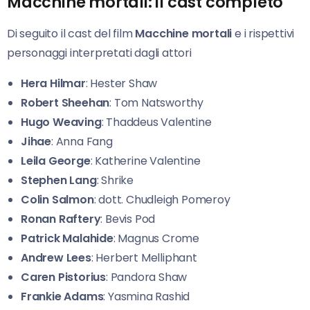
Macchine mortali: il cast completo
Di seguito il cast del film
Macchine mortali
e i rispettivi
personaggi interpretati dagli attori
Hera Hilmar
: Hester Shaw
Robert Sheehan
: Tom Natsworthy
Hugo Weaving
: Thaddeus Valentine
Jihae
: Anna Fang
Leila George
: Katherine Valentine
Stephen Lang
: Shrike
Colin Salmon
: dott. Chudleigh Pomeroy
Ronan Raftery
: Bevis Pod
Patrick Malahide
: Magnus Crome
Andrew Lees
: Herbert Melliphant
Caren Pistorius
: Pandora Shaw
Frankie Adams
: Yasmina Rashid