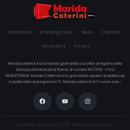
Redazione
Breaking news
News
Opinioni
Recensioni
Privacy
Maridacaterini.it è una testata giornalistica iscritta al registro della
stampa del tribunale di Roma, al numero 187/2015 – P.Iva
05263700659. Marida Caterini è una giornalista, esperta di spettacoli,
in particolare di programmi TV. Maridacaterini.it la TV e non solo…’
maridacaterini.it © 2023. All Rights Reserved.