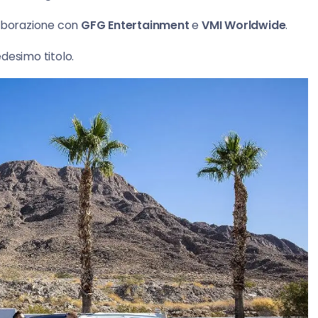
laborazione con
GFG Entertainment
e
VMI Worldwide
.
edesimo titolo.