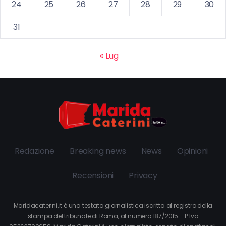
24
25
26
27
28
29
30
31
« Lug
Redazione
Breaking news
News
Opinioni
Recensioni
Privacy
Maridacaterini.it è una testata giornalistica iscritta al registro della
stampa del tribunale di Roma, al numero 187/2015 – P.Iva