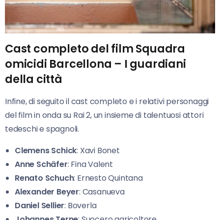
Cast completo del film Squadra
omicidi Barcellona – I guardiani
della città
Infine, di seguito il cast completo e i relativi personaggi
del film in onda su Rai 2, un insieme di talentuosi attori
tedeschi e spagnoli.
Clemens Schick
: Xavi Bonet
Anne Schäfer
: Fina Valent
Renato Schuch
: Ernesto Quintana
Alexander Beyer
: Casanueva
Daniel Sellier
: Boverla
Johannes Terne
: Suocero agricoltore