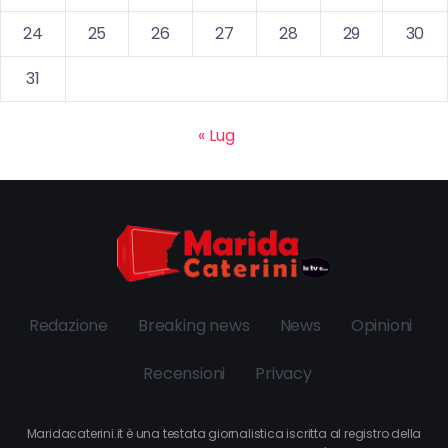
24
25
26
27
28
29
30
31
« Lug
Redazione
Breaking news
News
Opinioni
Recensioni
Privacy
Maridacaterini.it è una testata giornalistica iscritta al registro della