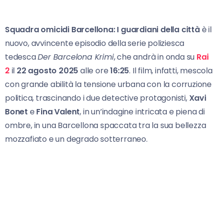
Squadra omicidi Barcellona: I guardiani della città
è il
nuovo, avvincente episodio della serie poliziesca
tedesca
Der Barcelona Krimi
, che andrà in onda su
Rai
2
il
22 agosto 2025
alle ore
16:25
. Il film, infatti, mescola
con grande abilità la tensione urbana con la corruzione
politica, trascinando i due detective protagonisti,
Xavi
Bonet
e
Fina Valent
, in un’indagine intricata e piena di
ombre, in una Barcellona spaccata tra la sua bellezza
mozzafiato e un degrado sotterraneo.