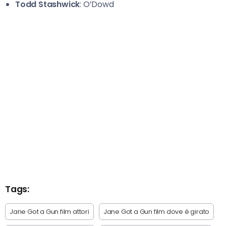
Todd Stashwick
: O’Dowd
Tags:
Jane Got a Gun film attori
Jane Got a Gun film dove è girato