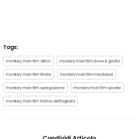
Tags:
monkey man film attori
monkey man film dove è girato
monkey man film finale
monkey man film mediaset
monkey man film spiegazione
monkey man film spoiler
monkey man film trama dettagliata
Condividi Articolo