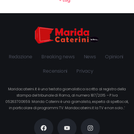
Redazione
Breaking news
News
Opinioni
Recensioni
Privacy
Maridacaterini.it è una testata giornalistica iscritta al registro della
stampa del tribunale di Roma, al numero 187/2015 – P.Iva
05263700659. Marida Caterini è una giornalista, esperta di spettacoli,
in particolare di programmi TV. Maridacaterini.it la TV e non solo…’