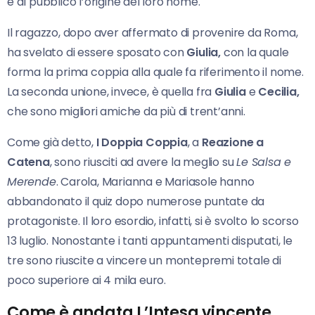
e al pubblico l’origine del loro nome.
Il ragazzo, dopo aver affermato di provenire da Roma,
ha svelato di essere sposato con
Giulia,
con la quale
forma la prima coppia alla quale fa riferimento il nome.
La seconda unione, invece, è quella fra
Giulia
e
Cecilia,
che sono migliori amiche da più di trent’anni.
Come già detto,
I Doppia Coppia
, a
Reazione a
Catena
, sono riusciti ad avere la meglio su
Le Salsa e
Merende
. Carola, Marianna e Mariasole hanno
abbandonato il quiz dopo numerose puntate da
protagoniste. Il loro esordio, infatti, si è svolto lo scorso
13 luglio. Nonostante i tanti appuntamenti disputati, le
tre sono riuscite a vincere un montepremi totale di
poco superiore ai 4 mila euro.
Come è andata L’Intesa vincente