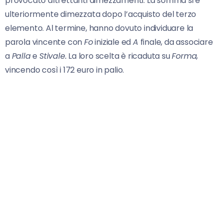
provocato altrettanti dimezzamenti. La somma si è
ulteriormente dimezzata dopo l’acquisto del terzo
elemento. Al termine, hanno dovuto individuare la
parola vincente con
Fo
iniziale ed
A
finale, da associare
a
Palla
e
Stivale.
La loro scelta è ricaduta su
Forma,
vincendo così i 172 euro in palio.