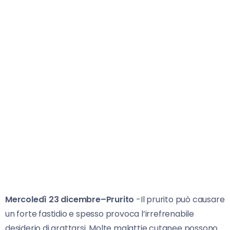
Mercoledì 23 dicembre–Prurito
-Il prurito può causare
un forte fastidio e spesso provoca l’irrefrenabile
desiderio di grattarsi. Molte malattie cutanee possono