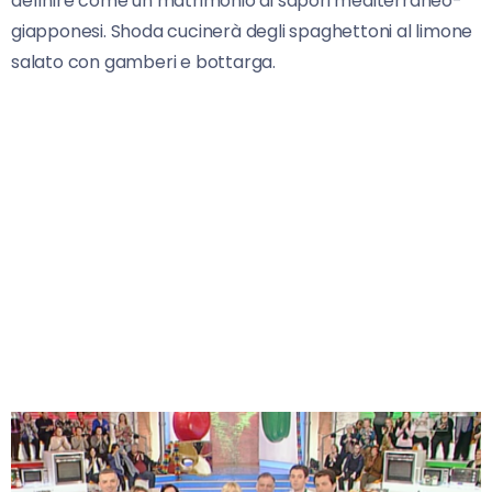
definire come un matrimonio di sapori mediterraneo-
giapponesi. Shoda cucinerà degli spaghettoni al limone
salato con gamberi e bottarga.