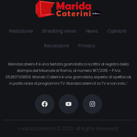
Redazione
Breaking news
News
Opinioni
Recensioni
Privacy
Maridacaterini.it è una testata giornalistica iscritta al registro della
stampa del tribunale di Roma, al numero 187/2015 – P.Iva
05263700659. Marida Caterini è una giornalista, esperta di spettacoli,
in particolare di programmi TV. Maridacaterini.it la TV e non solo…’
maridacaterini.it © 2023. All Rights Reserved.