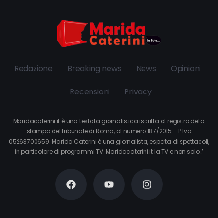
Redazione
Breaking news
News
Opinioni
Recensioni
Privacy
Maridacaterini.it è una testata giornalistica iscritta al registro della
stampa del tribunale di Roma, al numero 187/2015 – P.Iva
05263700659. Marida Caterini è una giornalista, esperta di spettacoli,
in particolare di programmi TV. Maridacaterini.it la TV e non solo…’