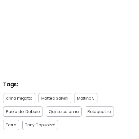
Tags:
anna migotto
Matteo Salvini
Mattino 5
Paolo del Debbio
Quinta colonna
Retequattro
Terra
Tony Capuozzo