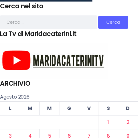
Cerca nel sito
La Tv di Maridacaterini.it
ARCHIVIO
Agosto 2026
L
M
M
G
V
S
D
1
2
3
4
5
6
7
8
9