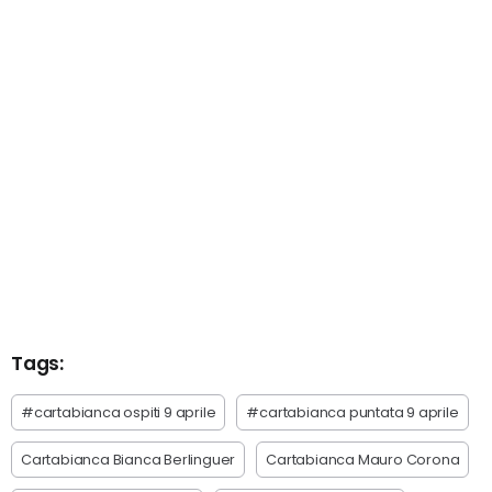
Tags:
#cartabianca ospiti 9 aprile
#cartabianca puntata 9 aprile
Cartabianca Bianca Berlinguer
Cartabianca Mauro Corona